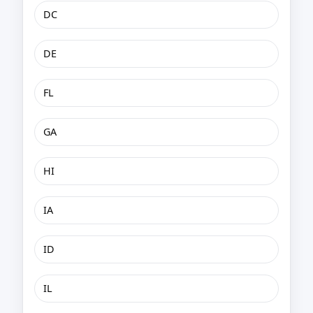
DC
DE
FL
GA
HI
IA
ID
IL